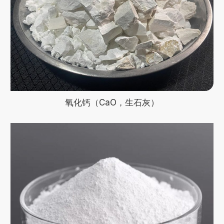
氧化钙（CaO，生石灰）