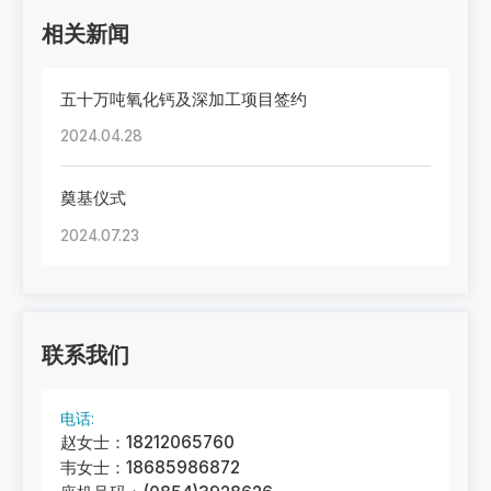
相关新闻
五十万吨氧化钙及深加工项目签约
2024.04.28
奠基仪式
2024.07.23
联系我们
电话:
赵女士：18212065760
韦女士：18685986872