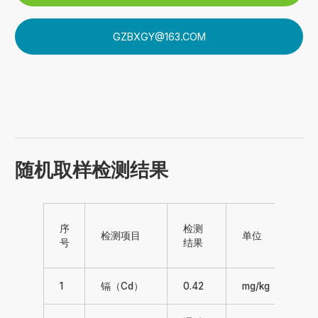
GZBXGY@163.COM
随机取样检测结果
GB
序
检测
检测项目
单位
188
号
结果
20
1
镉（Cd）
0.42
mg/kg
≤2.