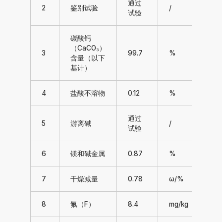
通过
2
鉴别试验
/
通
试验
碳酸钙
（CaCO₃）
3
99.7
%
98.
含量（以下
基计）
4
盐酸不溶物
0.12
%
≤0.
通过
5
游离碱
/
通
试验
6
镁和碱金属
0.87
%
≤1
7
干燥减量
0.78
ω/%
≤2.
8
氟（F）
8.4
mg/kg
≤5