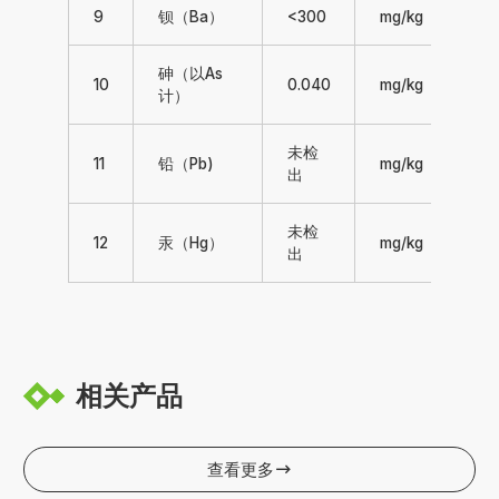
9
钡（Ba）
<300
mg/kg
≤3
砷（以As
10
0.040
mg/kg
≤3.
计）
未检
11
铅（Pb)
mg/kg
≤3.
出
未检
12
汞（Hg）
mg/kg
≤1.
出
相关产品
查看更多
