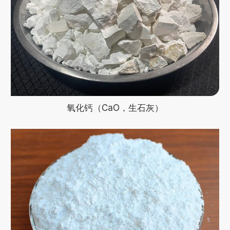
氧化钙（CaO，生石灰）